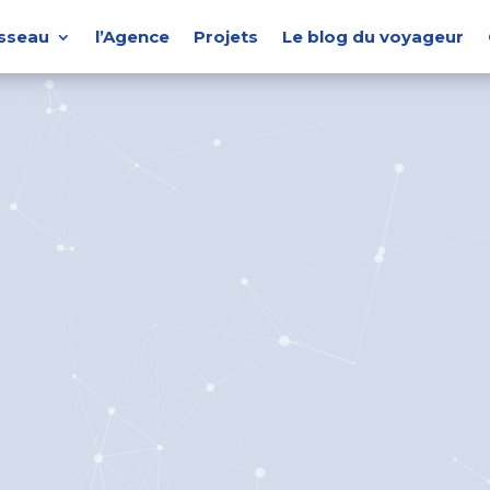
isseau
l’Agence
Projets
Le blog du voyageur