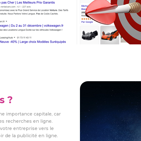
s ?
une importance capitale, car
es recherches en ligne.
 votre entreprise vers le
 de la publicité en ligne.