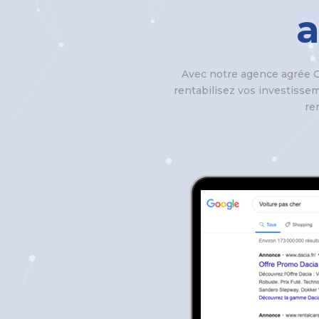
Avec notre agence agrée G
rentabilisez vos investisseme
re