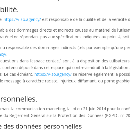
ilité.
te.
https://v-so.agency/
est responsable de la qualité et de la véracité d
le des dommages directs et indirects causés au matériel de l’utilisate
un matériel ne répondant pas aux spécifications indiquées au point 4, soit
nu responsable des dommages indirects (tels par exemple qu’une pe
ncy/
.
 questions dans l’espace contact) sont à la disposition des utilisateur
contenu déposé dans cet espace qui contreviendrait à la législation a
es. Le cas échéant,
https://v-so.agency/
se réserve également la possibi
e message à caractère raciste, injurieux, diffamant, ou pornographique
rsonnelles.
rnant la communication marketing, la loi du 21 Juin 2014 pour la con
que du Règlement Général sur la Protection des Données (RGPD : n° 2
te des données personnelles