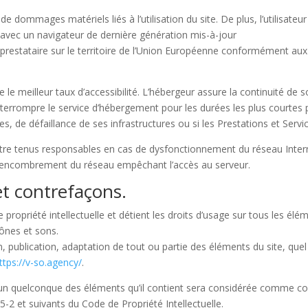
e dommages matériels liés à l’utilisation du site. De plus, l’utilisateur
 avec un navigateur de dernière génération mis-à-jour
prestataire sur le territoire de l’Union Européenne conformément aux
e le meilleur taux d’accessibilité. L’hébergeur assure la continuité de 
d’interrompre le service d’hébergement pour les durées les plus courte
s, de défaillance de ses infrastructures ou si les Prestations et Serv
être tenus responsables en cas de dysfonctionnement du réseau Intern
l’encombrement du réseau empêchant l’accès au serveur.
 et contrefaçons.
e propriété intellectuelle et détient les droits d’usage sur tous les él
cônes et sons.
 publication, adaptation de tout ou partie des éléments du site, quel 
ttps://v-so.agency/
.
l’un quelconque des éléments qu’il contient sera considérée comme con
-2 et suivants du Code de Propriété Intellectuelle.