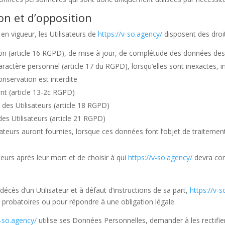
ion et d’opposition
 vigueur, les Utilisateurs de
https://v-so.agency/
disposent des droit
tion (article 16 RGPD), de mise à jour, de complétude des données des 
ractère personnel (article 17 du RGPD), lorsqu’elles sont inexactes,
conservation est interdite
nt (article 13-2c RGPD)
 des Utilisateurs (article 18 RGPD)
es Utilisateurs (article 21 RGPD)
lisateurs auront fournies, lorsque ces données font l’objet de traite
teurs après leur mort et de choisir à qui
https://v-so.agency/
devra com
écès d’un Utilisateur et à défaut d’instructions de sa part,
https://v-
s probatoires ou pour répondre à une obligation légale.
v-so.agency/
utilise ses Données Personnelles, demander à les rectifier 