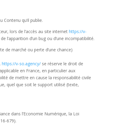
u Contenu qu’il publie.
ur, lors de l’accès au site internet
https://v-
 de l’apparition d’un bug ou d’une incompatibilité.
rte de marché ou perte d’une chance)
s.
https://v-so.agency/
se réserve le droit de
pplicable en France, en particulier aux
lité de mettre en cause la responsabilité civile
, quel que soit le support utilisé (texte,
fiance dans l’Economie Numérique, la Loi
016-679).