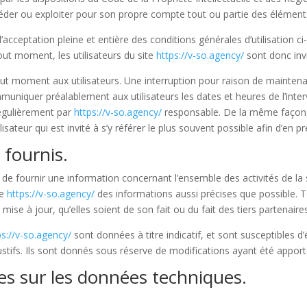
céder ou exploiter pour son propre compte tout ou partie des élément
’acceptation pleine et entière des conditions générales d’utilisation ci
ut moment, les utilisateurs du site
https://v-so.agency/
sont donc invi
out moment aux utilisateurs. Une interruption pour raison de mainten
mmuniquer préalablement aux utilisateurs les dates et heures de l’inter
régulièrement par
https://v-so.agency/
responsable. De la même façon, 
isateur qui est invité à s’y référer le plus souvent possible afin d’en 
 fournis.
de fournir une information concernant l’ensemble des activités de la 
te
https://v-so.agency/
des informations aussi précises que possible. T
mise à jour, qu’elles soient de son fait ou du fait des tiers partenaire
ps://v-so.agency/
sont données à titre indicatif, et sont susceptibles d’
tifs. Ils sont donnés sous réserve de modifications ayant été apporté
les sur les données techniques.