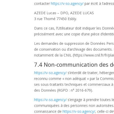
contacter
https://v-so.agency/
par écrit à l’adres
AZEDE Lucas – DPO, AZEDE LUCAS
3 rue Thomé 77450 Esbly.
Dans ce cas, l’Utilisateur doit indiquer les Donn
précisément avec une copie d’une pièce d’identité
Les demandes de suppression de Données Perso
de conservation ou d’archivage des documents. En
notamment de la CNIL (https://www.cnil.fr/fr/plai
7.4 Non-communication des d
https://v-so.agency/
s’interdit de traiter, héberg
reconnu comme « non adéquat » par la Commissi
ses sous-traitants techniques et commerciaux à l
des Données (RGPD : n° 2016-679).
https://v-so.agency/
s’engage à prendre toutes le
communiquées à des personnes non autorisées. Cep
connaissance de
https://v-so.agency/
, celle-ci 