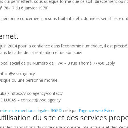
s qui permettent, sous quelque forme que ce soit, directement ou non
 n° 78-17 du 6 janvier 1978).
personne concernée », « sous traitant » et « données sensibles » ont 
ernet.
1 juin 2004 pour la confiance dans l’économie numérique, il est précisé 
dans le cadre de sa réalisation et de son suivi:
pital social de 0€ Numéro de TVA: – 3 rue Thomé 77450 Esbly
ntact@v-so.agency
ysique ou une personne morale.
baix https://v-so.agency/contact/
E LUCAS – contact@v-so.agency
rateur de mentions légales RGPD
créé par
l’agence web Evico
tilisation du site et des services prop
par les dispositions du Code de la Propriété Intellectuelle et des Rég