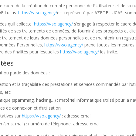
 cadre de la création du compte personnel de l’Utilisateur et de sa na
DE Lucas.
https://v-so.agency/
est représenté par AZEDE LUCAS, son r
es qu’il collecte,
https://v-so.agency/
s’engage à respecter le cadre des
ités de ses traitements de données, de fournir à ses prospects et client
traitement de leurs données personnelles et de maintenir un registre
 Données Personnelles,
https://v-so.agency/
prend toutes les mesures r
d des finalités pour lesquelles
https://v-so.agency/
les traite.
ctées
ut ou partie des données :
estion et la traçabilité des prestations et services commandés par l’uti
, etc.
atique (spamming, hacking…) : matériel informatique utilisé pour la na
ées de connexion et d’utilisation
tatives sur
https://v-so.agency/
: adresse email
(sms, mail) : numéro de téléphone, adresse email
nées personnelles qui sont donc uniquement utilisées par nécessité o