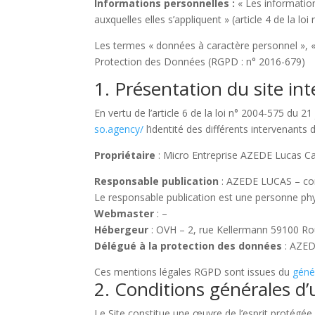
Informations personnelles :
« Les information
auxquelles elles s’appliquent » (article 4 de la loi
Les termes « données à caractère personnel », « 
Protection des Données (RGPD : n° 2016-679)
1. Présentation du site int
En vertu de l’article 6 de la loi n° 2004-575 du 2
so.agency/
l’identité des différents intervenants 
Propriétaire
: Micro Entreprise AZEDE Lucas Ca
Responsable publication
: AZEDE LUCAS – co
Le responsable publication est une personne ph
Webmaster
: –
Hébergeur
: OVH – 2, rue Kellermann 59100 Rou
Délégué à la protection des données
: AZED
Ces mentions légales RGPD sont issues du
géné
2. Conditions générales d’u
Le Site constitue une œuvre de l’esprit protégée 