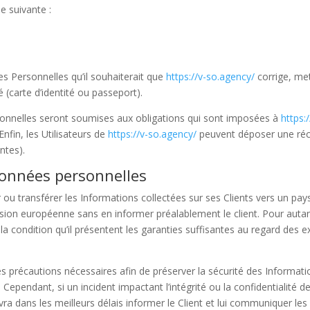
se suivante :
ées Personnelles qu’il souhaiterait que
https://v-so.agency/
corrige, met
 (carte d’identité ou passeport).
nnelles seront soumises aux obligations qui sont imposées à
https:
fin, les Utilisateurs de
https://v-so.agency/
peuvent déposer une récl
ntes).
onnées personnelles
er ou transférer les Informations collectées sur ses Clients vers un p
on européenne sans en informer préalablement le client. Pour auta
a condition qu’il présentent les garanties suffisantes au regard des 
s précautions nécessaires afin de préserver la sécurité des Informat
endant, si un incident impactant l’intégrité ou la confidentialité de
devra dans les meilleurs délais informer le Client et lui communiquer le