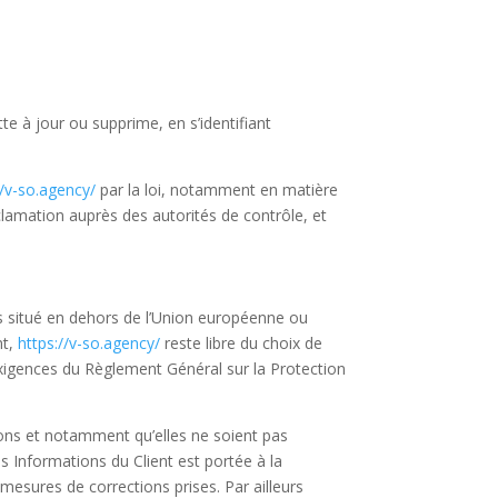
te à jour ou supprime, en s’identifiant
//v-so.agency/
par la loi, notamment en matière
amation auprès des autorités de contrôle, et
ays situé en dehors de l’Union européenne ou
nt,
https://v-so.agency/
reste libre du choix de
exigences du Règlement Général sur la Protection
ions et notamment qu’elles ne soient pas
s Informations du Client est portée à la
s mesures de corrections prises. Par ailleurs