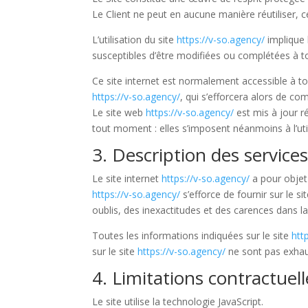
Le Client ne peut en aucune manière réutiliser, 
L’utilisation du site
https://v-so.agency/
implique l
susceptibles d’être modifiées ou complétées à to
Ce site internet est normalement accessible à t
https://v-so.agency/
, qui s’efforcera alors de co
Le site web
https://v-so.agency/
est mis à jour 
tout moment : elles s’imposent néanmoins à l’util
3. Description des services
Le site internet
https://v-so.agency/
a pour objet 
https://v-so.agency/
s’efforce de fournir sur le si
oublis, des inexactitudes et des carences dans la 
Toutes les informations indiquées sur le site
htt
sur le site
https://v-so.agency/
ne sont pas exhaus
4. Limitations contractuel
Le site utilise la technologie JavaScript.