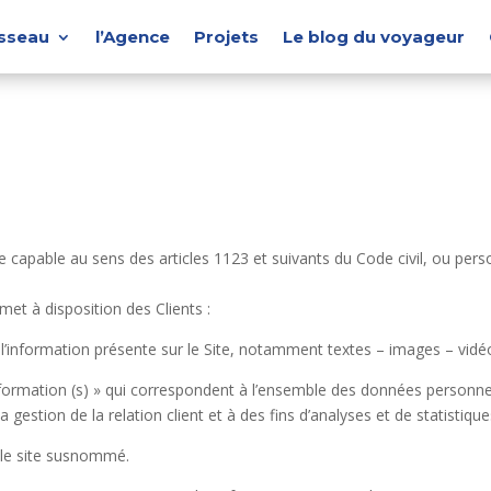
isseau
l’Agence
Projets
Le blog du voyageur
capable au sens des articles 1123 et suivants du Code civil, ou person
met à disposition des Clients :
’information présente sur le Site, notamment textes – images – vidé
rmation (s) » qui correspondent à l’ensemble des données personnel
gestion de la relation client et à des fins d’analyses et de statistique
t le site susnommé.